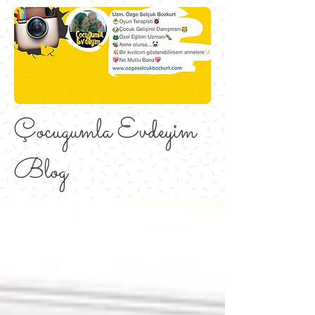
Çocugumla Evdeyim
Blog