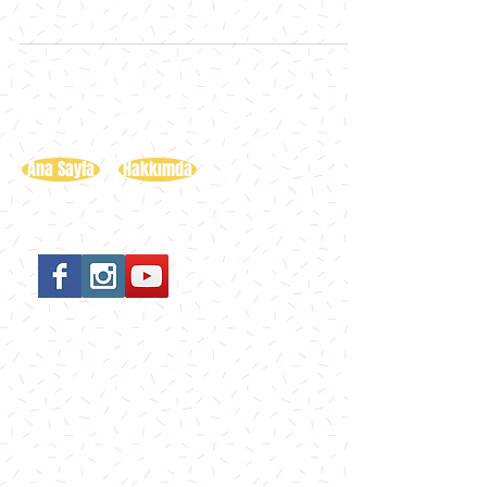
Geçtiğimiz hafta Kadın Hastalıkları ve
Doğum Uzmanı Dr. Murat
Emanetoğlu’nun muayenehanesinde
blogger...
Ana Sayfa
Hakkımda