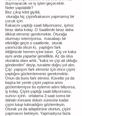
duymayacak ve iş işten geçecektir.
Neler yapılabilir?
Bez çıkıp kilot giyildi,
oturağa hiç çişini/kakasını yapmamış bir
çocuk için:
Kakasını yaptığı saati biliyorsanız, işimiz
biraz daha kolay. O Saatlerde biraz daha
dikkat etmeniz gerekmekte. Oturağa
oturmayı istemiyorsa, masabaşı bir
etkinliğe geçin o saatlerde, oturak
yanınızda olsun ki, yaptığını fark
ettiğinizde hemen içine tutun. Çiş ve kaka
aynı anda yaparlar genellikle. Az da olsa
oturakta olanı artık, “kaka ve çişi ait olduğu
gönderelim” deyip, tuvalete doğru yol alın.
Çişi yapışını fark etmeniz için önce çişini
yaptığını gözlemlemeniz gerekmekte.
Onun da bunu fark etmesi. Küvette ya da
başka bir yerde çişini yapma anını
gözlemlemişse bu eylemin adını biliyorsa,
iş kolay. Çişini yaptığı saati biliyorsanız,
su/sıvı içirin. ortalama 3 saat sonra bir
dahaki mesane dolum süresine kadar
çişini tutup tutmadığını gözlemleyin.
Oturak ya da adaptörüne oturtun, çişini
yapmasını bekleyin. Yapmadıysa fazla