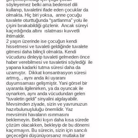
söyleyemez belki ama bedensel dili
kullanıp, tuvaletini ifade eden çocuklar da
olmakta. Hiç biri yoksa, anne çocuğu
tuvalete oturttuğunda “şartlanma” yolu ile
çişini bırakabildiği gözlenir. Ancak süreyi
kaçırdığında altını ıslatması kuvvetli
ihtimaldir.
2 yaşın üzerinde ise çocuğun kendi
hissetmesi ve tuvaleti geldiğinde tuvalete
gitmesi daha bilinçli olmakta. Kendi
vücudunu dinleyip tuvaleti gelmeden önce
haber verebilmesi ve tuvaletini söylediği ile
yapana kadarki tutma süresi daha da
uzamıştır. Dikkat konsantrasyon süresi
artmış, , aynı anda iki uyaranı
duyumsaması gelişmiştir. Yani görsel bir
uyaranla ilgilenirken, ya da oyuncak ile
oynarken, aynı anda vücudundan gelen
“tuvaletin geldi” sinyalini algılayabilir.
Mevsimden ziyade, sizin ve yavrunuzun
hazırbulunuşluluğu önemlidir. Yaz
mevsimini havaların ısınmasını
beklemeyin. Belki kışın daha kısa sürede
çözüm olacakken, bekleyip de bu dönemi
kaçırmayın. Bu sürecin, sizin için sancılı
geçeceğini düşünüyorsanız mutlaka bir