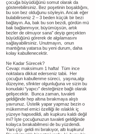
çocuğa büyüdüğünü somut olarak da
gösterebilirsiniz. Bez poşetinin boşaldığını,
bu son bez olduğunu söyleyin. Ancak eğer
bulabilirseniz 2 – 3 beden küçük bir bezi
bağlayın. Aa, bak bu son bezdi, gördün mü
bak bağlanmıyor, büyümüşsün, artık
bezler de olmuyor sana” deyip gerçekten
büyüdüğünü görerek de algılamasını
sağlayabilirsiniz. Unutmayın, onun
mantığına yatarsa bu yeni durum, daha
kolay kabullenecektir.
Ne Kadar Sürecek?
Cevap: maksimum 1 hafta! Tüm ince
noktalara dikkat ederseniz tabii. Her
çocuğun kabullenme süreci, yaşına,algı
düzeyine, sfinkter olgunluğuna ve sizin bu
konudaki “yapıcı” desteğinize bağlı olarak
gelişecektir. Bunca zaman, tuvaleti
geldiğinde hep altına bırakmaya alıştı
yavrunuz. Üstelik yapar yapmaz bezin o
mükemmel emici özelliği ile ıslaklık iç
yüzeye hapsedildi, altı kupkuru kaldı değil
mi? İşte çocuğunuzun tuvaleti geldiğinde
kolayca bırakabilmesi de bu yüzdendi.
Yani çişi geldi mi bırakıyor, altı kupkuru!