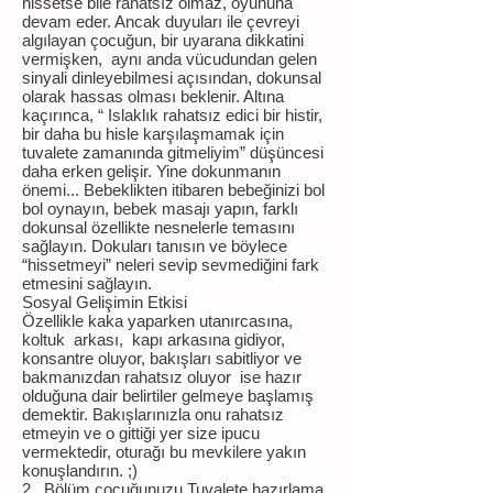
hissetse bile rahatsız olmaz, oyununa
devam eder. Ancak duyuları ile çevreyi
algılayan çocuğun, bir uyarana dikkatini
vermişken, aynı anda vücudundan gelen
sinyali dinleyebilmesi açısından, dokunsal
olarak hassas olması beklenir. Altına
kaçırınca, “ Islaklık rahatsız edici bir histir,
bir daha bu hisle karşılaşmamak için
tuvalete zamanında gitmeliyim” düşüncesi
daha erken gelişir. Yine dokunmanın
önemi... Bebeklikten itibaren bebeğinizi bol
bol oynayın, bebek masajı yapın, farklı
dokunsal özellikte nesnelerle temasını
sağlayın. Dokuları tanısın ve böylece
“hissetmeyi” neleri sevip sevmediğini fark
etmesini sağlayın.
Sosyal Gelişimin Etkisi
Özellikle kaka yaparken utanırcasına,
koltuk arkası, kapı arkasına gidiyor,
konsantre oluyor, bakışları sabitliyor ve
bakmanızdan rahatsız oluyor ise hazır
olduğuna dair belirtiler gelmeye başlamış
demektir. Bakışlarınızla onu rahatsız
etmeyin ve o gittiği yer size ipucu
vermektedir, oturağı bu mevkilere yakın
konuşlandırın. ;)
2. Bölüm çocuğunuzu Tuvalete hazırlama