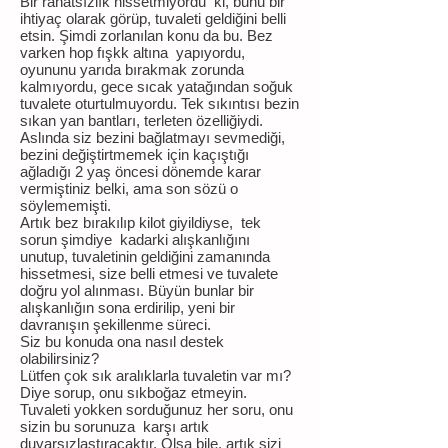
Bir rahatsızlık hissetmiyordu ki, bunu bir
ihtiyaç olarak görüp, tuvaleti geldiğini belli
etsin. Şimdi zorlanılan konu da bu. Bez
varken hop fışkk altına yapıyordu,
oyununu yarıda bırakmak zorunda
kalmıyordu, gece sıcak yatağından soğuk
tuvalete oturtulmuyordu. Tek sıkıntısı bezin
sıkan yan bantları, terleten özelliğiydi.
Aslında siz bezini bağlatmayı sevmediği,
bezini değiştirtmemek için kaçıştığı
ağladığı 2 yaş öncesi dönemde karar
vermiştiniz belki, ama son sözü o
söylememişti.
Artık bez bırakılıp kilot giyildiyse, tek
sorun şimdiye kadarki alışkanlığını
unutup, tuvaletinin geldiğini zamanında
hissetmesi, size belli etmesi ve tuvalete
doğru yol alınması. Büyün bunlar bir
alışkanlığın sona erdirilip, yeni bir
davranışın şekillenme süreci.
Siz bu konuda ona nasıl destek
olabilirsiniz?
Lütfen çok sık aralıklarla tuvaletin var mı?
Diye sorup, onu sıkboğaz etmeyin.
Tuvaleti yokken sorduğunuz her soru, onu
sizin bu sorunuza karşı artık
duyarsızlaştıracaktır. Olsa bile, artık sizi