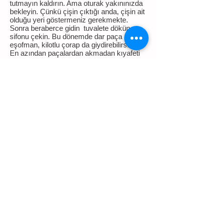
tutmayın kaldırın. Ama oturak yakınınızda
bekleyin. Çünkü çişin çıktığı anda, çişin ait
olduğu yeri göstermeniz gerekmekte.
Sonra beraberce gidin tuvalete dökün ve
sifonu çekin. Bu dönemde dar paça
eşofman, kilotlu çorap da giydirebilirsiniz.
En azından paçalardan akmadan kıyafeti
bir kısmını emecektir. Unutmayın
alışkanlık kazanıldıktan sonra, oturağın
yeri tuvalettir! Bir de, ilk çişini tuvalete
yapmalı kuralı/titizliği ile onu dakikalarca
oturakta kesinlikle oturtmayın. Eline
oyalanması için birşeyler verip, oturağa
oturtulmuş çocukların, “farkında olmadan
Oturak mı adaptör mü?
Bu tercihi anne ve çocuk belirler. Ama
belirtelim adaptör alınacaksa, tuvalete
uyumlu kaymayan, tingildeyip sallanmayan
bir adaptör seçilmeli. Çocuğun kendini
güvende hissedebilmesi için de, otururken
ayaklarını basabileceği bir basamak. Her
çocuğa uygun bir yöntem mutlaka vardır.
İşte tuvalet konusunda her aileye her
çocuğa farklı önerilerim olmakta. Ama
genel olarak, ilk tuvaletini bez harici bir
yere yapmayanlar için oturakla