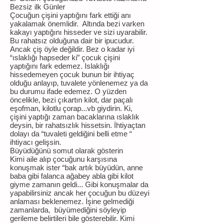
Bezsiz ilk Günler
Çocuğun çişini yaptığını fark ettiği anı
yakalamak önemlidir. Altında bezi varken
kakayı yaptığını hisseder ve sizi uyarabilir.
Bu rahatsız olduğuna dair bir ipucudur.
Ancak çiş öyle değildir. Bez o kadar iyi
“ıslaklığı hapseder ki” çocuk çişini
yaptığını fark edemez. Islaklığı
hissedemeyen çocuk bunun bir ihtiyaç
olduğu anlayıp, tuvalete yönlenemez ya da
bu durumu ifade edemez. O yüzden
öncelikle, bezi çıkartın kilot, dar paçalı
eşofman, kilotlu çorap...vb giydirin. Ki,
çişini yaptığı zaman bacaklarına ıslaklık
deysin, bir rahatsızlık hissetsin. İhtiyaçtan
dolayı da “tuvaleti geldiğini belli etme “
ihtiyacı gelişsin.
Büyüdüğünü somut olarak gösterin
Kimi aile alıp çocuğunu karşısına
konuşmak ister “bak artık büyüdün, anne
baba gibi falanca ağabey abla gibi kilot
giyme zamanın geldi... Gibi konuşmalar da
yapabilirsiniz ancak her çocuğun bu düzeyi
anlaması beklenemez. İşine gelmediği
zamanlarda, büyümediğini söyleyip
gerileme belirtileri bile gösterebilir. Kimi