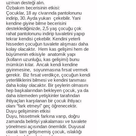
uzman desteği alın.
Özbakım becerisinin etkisi:
Çocuklar, 18 ay civarında pantolonunu
indirip, 30. Ayda yukarı çekebilir. Yani
kendine giyine bilme becerisini
desteklediğinizde, 2,5 yaş çocuğu çok
rahat pantolonunu indirip tuvaletini yapıp
tekrar kendisi çekebilir. Kendini yeterli
hisseden çocuğun tuvalete alışması daha
kolay olacaktır. Hem kas gelişimi hem de
büyümenin etkisiyle anatomik yapı
(kolların uzunluğu, kas gelişimi) bunu
mümkün kılar. Ancak kendi kendine
giyinmesine, soyunmasına fırsat vermek
gerekir. Biz fırsat verdikçe, çocuğun kendi
yeterliliklerini bilmesi ve kendini tanıması
daha kolay olacaktır. Bir şeylerin olmasını
hep başkalarından bekleyen çocuk, ya da
daha istemeden yetişkinler tarafından
ihtiyaçları karşılanan bir çocuk ihtiyacı
olanı “fark etmeyi” geç öğrenecektir.
Duyu gelişiminin etkisi
Duyu, hissetmek farkına varıp, doğru
zamanda belirtiyi yakalaması ve tuvalete
yönelmesi açısından önemlidir. Duyusal
olarak tam gelişmemiş çocuk, ıslaklığı