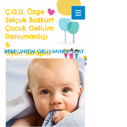
Ç.G.U. Özge
Selçuk Bozkurt
Çocuk Gelişim
Danışmanlığı
&
BEBEĞİNİZİN GELİŞİMİNDE 3. AY
Oyun Terapisi