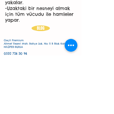
yakalar.
-Uzaktaki bir nesneyi almak
için tüm vücudu ile hamleler
yapar.
BLOG
Geçit Premium
Ahmet Yesevi Mah. Bahçe Sok. No: 11 B Blok Kat :2 No:13
NiLÜFER-BURSA
0532 726 30 96
mail@ozgeselcukbozkurt.com