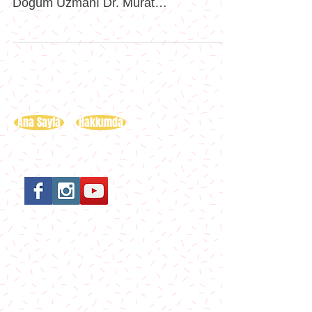
Geçtiğimiz hafta Kadın Hastalıkları ve
Doğum Uzmanı Dr. Murat
Emanetoğlu’nun muayenehanesinde
blogger...
Ana Sayfa
Hakkımda