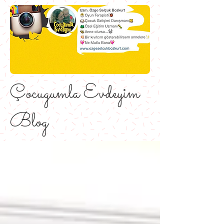
Çocugumla Evdeyim
Blog